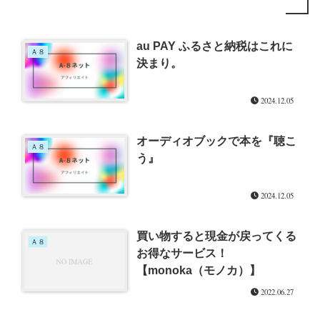
au PAY ふるさと納税はこれに
Ａ８
決まり。
2024.12.05
オーディオブックで本を『聴こ
Ａ８
う』
2024.12.05
買い物すると現金が戻ってくる
Ａ８
お得なサービス！
【monoka（モノカ）】
2022.06.27