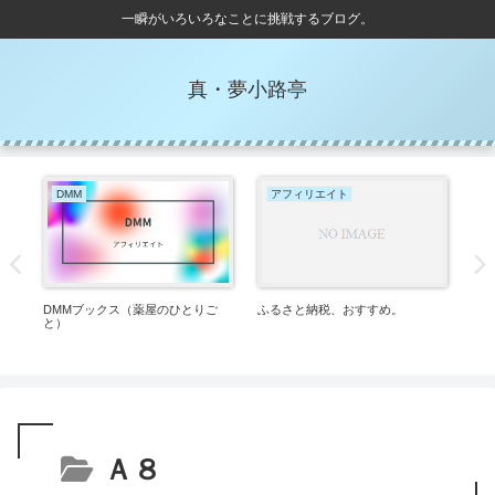
一瞬がいろいろなことに挑戦するブログ。
真・夢小路亭
DMM
アフィリエイト
DMMブックス（薬屋のひとりご
ふるさと納税、おすすめ。
ヨ
と）
Ａ８