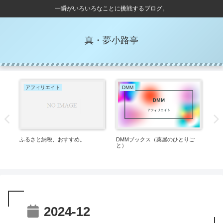
一瞬がいろいろなことに挑戦するブログ。
真・夢小路亭
アフィリエイト
DMM
お
ふるさと納税、おすすめ。
DMMブックス（薬屋のひとりご
骨
ノ
と）
2024-12