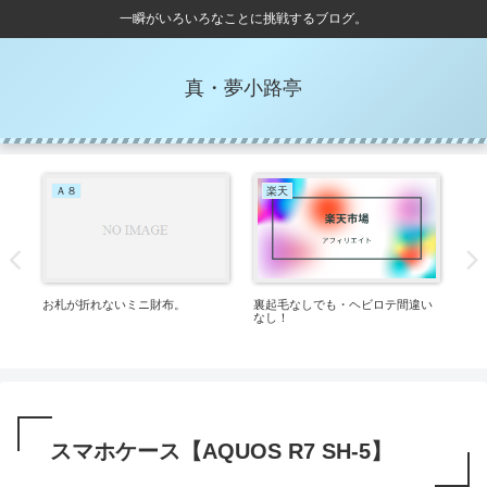
一瞬がいろいろなことに挑戦するブログ。
真・夢小路亭
Ａ８
楽天
お札が折れないミニ財布。
裏起毛なしでも・ヘビロテ間違い
骨
なし！
スマホケース【AQUOS R7 SH-5】