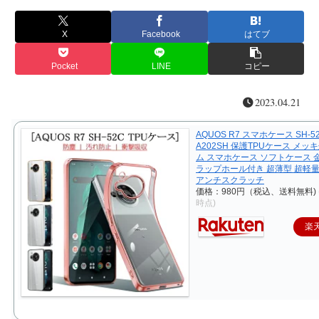
X
Facebook
はてブ
Pocket
LINE
コピー
2023.04.21
AQUOS R7 スマホケース SH-52
A202SH 保護TPUケース メ
ム スマホケース ソフトケース 
ラップホール付き 超薄型 超軽量
アンチスクラッチ
価格：980円（税込、送料無料)
時点)
楽