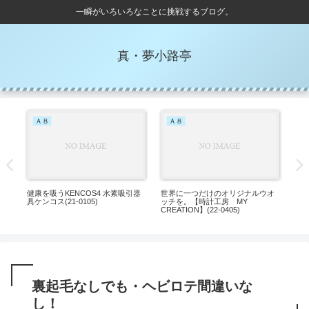
一瞬がいろいろなことに挑戦するブログ。
真・夢小路亭
Ａ８
Ａ８
D
健康を吸うKENCOS4 水素吸引器
世界に一つだけのオリジナルウオ
ル
具ケンコス(21-0105)
ッチを。【時計工房 MY
で
CREATION】(22-0405)
る 6
裏起毛なしでも・ヘビロテ間違いな
し！