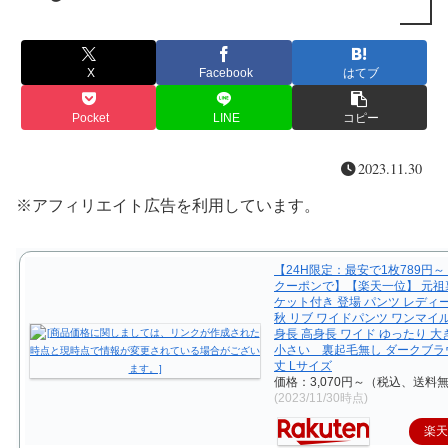
X
Facebook
はてブ
Pocket
LINE
コピー
2023.11.30
※アフィリエイト広告を利用しています。
【24H限定：最安で1枚789円
クーポンで】【楽天一位】 元祖
ケット付き 登場 パンツ レディ
秋 リブ ワイドパンツ ワンマイ
身長 高身長 ワイド ゆったり 
小さい 裏起毛無し ダークブラ
丈 Lサイズ
価格：3,070円～（税込、送料無
(2023/11/30時点)
楽